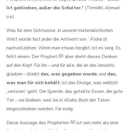
ist geblieben, außer die Schulter.“
(Tirmidhī, Aḥmad
u.a.)
Was für eine Sichtweise. In unserer materialistischen
Welt würde fast jeder die Antwort von ʿĀ’isha (r)
nachvollziehen: Wenn man etwas hergibt, ist es weg. Es
fehlt einem. Der Prophet ﷺ aber dreht dieses Denken
auf den Kopf. Für ihn – und für alle, die an das Jenseits
glauben – bleibt
das, was gegeben wurde
, und
das,
was man für sich behält
, ist das Einzige, was wirklich
„verloren“ geht. Die Spende, das geteilte Essen, die gute
Tat – sie bleiben, weil sie in Allahs Buch der Taten
eingeschrieben werden. Für ewig.
Diese Aussage des Propheten ﷺ ist viel mehr als eine