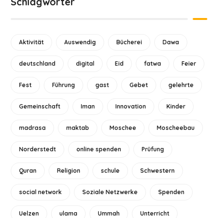
Schlagwörter
Aktivität
Auswendig
Bücherei
Dawa
deutschland
digital
Eid
fatwa
Feier
Fest
Führung
gast
Gebet
gelehrte
Gemeinschaft
Iman
Innovation
Kinder
madrasa
maktab
Moschee
Moscheebau
Norderstedt
online spenden
Prüfung
Quran
Religion
schule
Schwestern
social network
Soziale Netzwerke
Spenden
Uelzen
ulama
Ummah
Unterricht