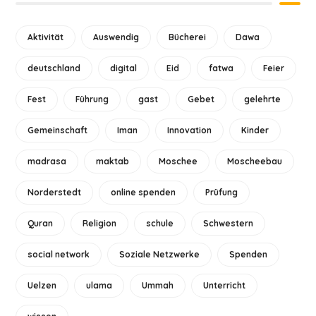
Aktivität
Auswendig
Bücherei
Dawa
deutschland
digital
Eid
fatwa
Feier
Fest
Führung
gast
Gebet
gelehrte
Gemeinschaft
Iman
Innovation
Kinder
madrasa
maktab
Moschee
Moscheebau
Norderstedt
online spenden
Prüfung
Quran
Religion
schule
Schwestern
social network
Soziale Netzwerke
Spenden
Uelzen
ulama
Ummah
Unterricht