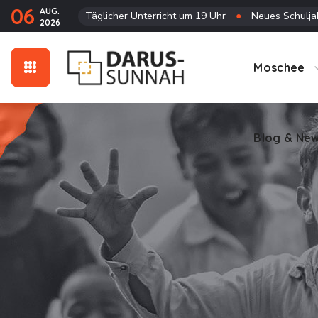
06
AUG.
Täglicher Unterricht um 19 Uhr
●
Neues Schuljah
2026
Blog & Ne
Moschee
Blog & Ne