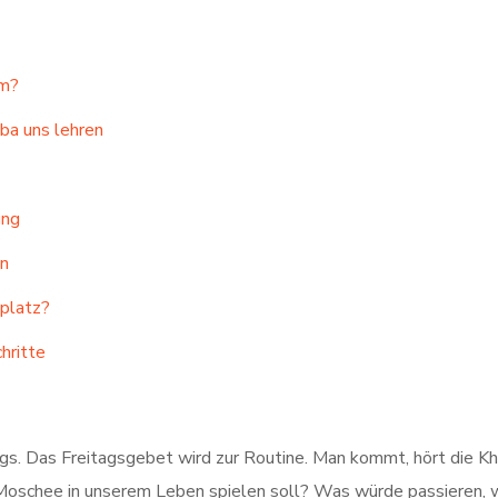
am?
ba uns lehren
ung
en
splatz?
hritte
gs. Das Freitagsgebet wird zur Routine. Man kommt, hört die Kh
ie Moschee in unserem Leben spielen soll? Was würde passieren,