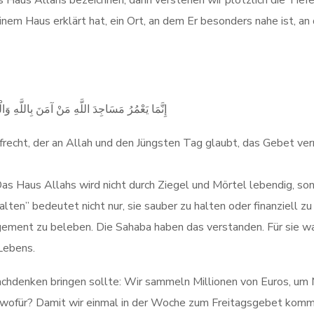
 Haus Allahs bezeichnen, dann verstehen wir plötzlich die Tiefe 
einem Haus erklärt hat, ein Ort, an dem Er besonders nahe ist, 
إِنَّمَا يَعْمُرُ مَسَاجِدَ اللَّهِ مَنْ آمَنَ بِاللَّهِ وَال
frecht, der an Allah und den Jüngsten Tag glaubt, das Gebet ver
s Haus Allahs wird nicht durch Ziegel und Mörtel lebendig, son
ten” bedeutet nicht nur, sie sauber zu halten oder finanziell zu
ent zu beleben. Die Sahaba haben das verstanden. Für sie war
Lebens.
achdenken bringen sollte: Wir sammeln Millionen von Euros, um 
d wofür? Damit wir einmal in der Woche zum Freitagsgebet komm