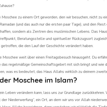
 Zuhause?
die Moschee zu einem Ort geworden, den wir besuchen, nicht zu 
 Ramadan (und das auch nur die ersten paar Tage), und den Rest 
affen, sondern als Zentren des muslimischen Lebens. Das Haus Alla
effpunkt, Beratungsstelle und spiritueller Rückzugsort zugleich
getroffen, die den Lauf der Geschichte verändert haben.
e Moschee weit über einen Freitagsbesuch hinausgeht. Du erfähr
 das regelmäßige Gemeinschaftsgebet mit sich bringt und wie 
en, was es bedeutet, das Haus Allahs wirklich zu deinem zweit
 der Moschee im Islam?
ein Leben verändern kann, lass uns zur Grundlage zurückkehren
 der Niederwerfung”, ein Ort, an dem wir uns vor Allah niederw