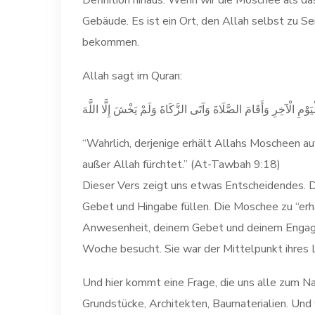
Definition hinaus. Wenn wir die Moschee als das
Gebäude. Es ist ein Ort, den Allah selbst zu S
bekommen.
Allah sagt im Quran:
ْيَوْمِ الْآخِرِ وَأَقَامَ الصَّلَاةَ وَآتَى الزَّكَاةَ وَلَمْ يَخْشَ إِلَّا اللَّهَ
“Wahrlich, derjenige erhält Allahs Moscheen au
außer Allah fürchtet.” (At-Tawbah 9:18)
Dieser Vers zeigt uns etwas Entscheidendes. Da
Gebet und Hingabe füllen. Die Moschee zu “erhal
Anwesenheit, deinem Gebet und deinem Engagem
Woche besucht. Sie war der Mittelpunkt ihres 
Und hier kommt eine Frage, die uns alle zum N
Grundstücke, Architekten, Baumaterialien. Un