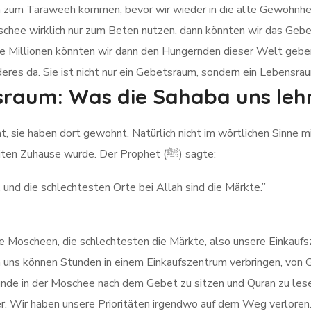
n zum Taraweeh kommen, bevor wir wieder in die alte Gewohnhei
hee wirklich nur zum Beten nutzen, dann könnten wir das Gebet
se Millionen könnten wir dann den Hungernden dieser Welt geben,
nderes da. Sie ist nicht nur ein Gebetsraum, sondern ein Lebensra
sraum: Was die Sahaba uns leh
, sie haben dort gewohnt. Natürlich nicht im wörtlichen Sinne mi
dort verbracht, dass die Moschee zu ihrem zweiten Zuhause wurde. Der Prophet (ﷺ) sagte:
 und die schlechtesten Orte bei Allah sind die Märkte.”
die Moscheen, die schlechtesten die Märkte, also unsere Einka
on uns können Stunden in einem Einkaufszentrum verbringen, von 
nde in der Moschee nach dem Gebet zu sitzen und Quran zu lesen,
wer. Wir haben unsere Prioritäten irgendwo auf dem Weg verloren