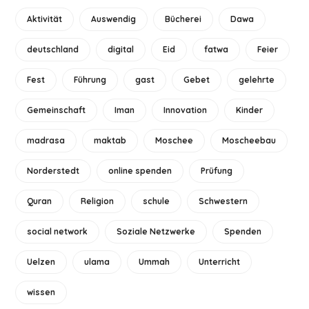
Aktivität
Auswendig
Bücherei
Dawa
deutschland
digital
Eid
fatwa
Feier
Fest
Führung
gast
Gebet
gelehrte
Gemeinschaft
Iman
Innovation
Kinder
madrasa
maktab
Moschee
Moscheebau
Norderstedt
online spenden
Prüfung
Quran
Religion
schule
Schwestern
social network
Soziale Netzwerke
Spenden
Uelzen
ulama
Ummah
Unterricht
wissen