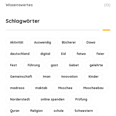
Wissenswertes
(12)
Schlagwörter
Aktivität
Auswendig
Bücherei
Dawa
deutschland
digital
Eid
fatwa
Feier
Fest
Führung
gast
Gebet
gelehrte
Gemeinschaft
Iman
Innovation
Kinder
madrasa
maktab
Moschee
Moscheebau
Norderstedt
online spenden
Prüfung
Quran
Religion
schule
Schwestern