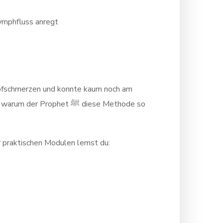
ymphfluss anregt
 Kopfschmerzen und konnte kaum noch am
phet ﷺ diese Methode so
r praktischen Modulen lernst du: