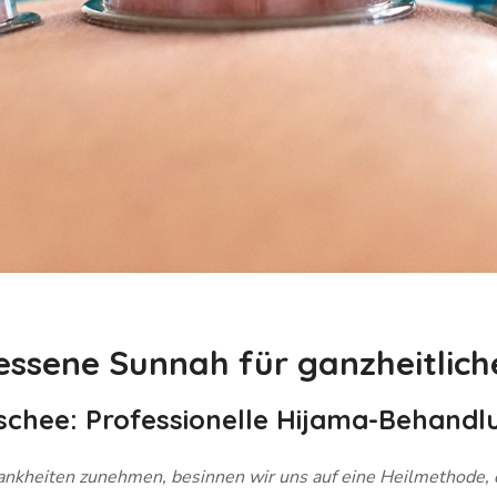
essene Sunnah für ganzheitlich
schee: Professionelle Hijama-Behand
en zunehmen, besinnen wir uns auf eine Heilmethode, die der Prophet ﷺ vor 1