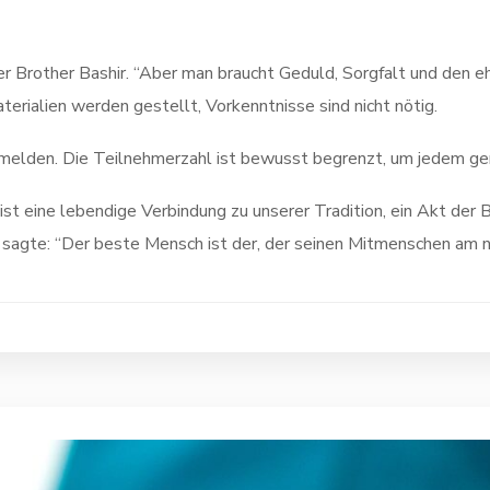
r Brother Bashir. “Aber man braucht Geduld, Sorgfalt und den eh
erialien werden gestellt, Vorkenntnisse sind nicht nötig.
nmelden. Die Teilnehmerzahl ist bewusst begrenzt, um jedem g
st eine lebendige Verbindung zu unserer Tradition, ein Akt der B
Gemeinschaft zu wachsen. Wie der Prophet ﷺ sagte: “Der beste Mensch ist der, der seinen Mitmensch