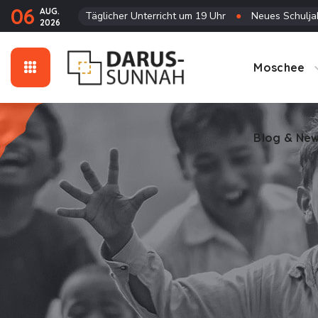
06
AUG.
Täglicher Unterricht um 19 Uhr
●
Neues Schuljah
2026
Blog & Ne
Moschee
Blog & Ne