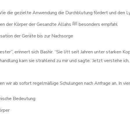
Wie die gezielte Anwendung die Durchblutung fördert und den L
: Welche Stellen der Körper der Gesandte Allahs ﷺ besonders empfahl
lisation der Geräte bis zur Nachsorge
ster”, erinnert sich Bashir. “Sie litt seit Jahren unter starken
 kam sie strahlend zu mir und sagte: ‘Jetzt verstehe ich, warum der Pro
ten wir ab sofort regelmäßige Schulungen nach Anfrage an. In vie
amische Bedeutung
örper