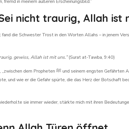
n, fremd in meinem äußeren Erscheinungsbild.”
Sei nicht traurig, Allah ist 
aurig, gewiss, Allah ist mit uns.”
(Surat at-Tawba, 9:40)
n Gefährten Abu Bakr رضي الله عنه – wie sein Herz schwer
ebte, und wie er die Gefahr spürte, die das Herz der Botschaft b
 wiederholte sie immer wieder, stärkte mich mit ihren Bedeutung
nn Allah Türen öffnet