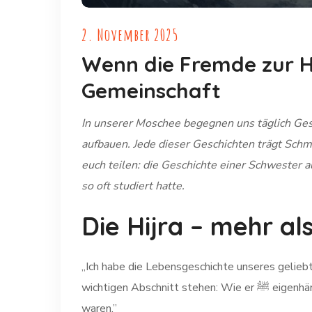
2. November 2025
Wenn die Fremde zur He
Gemeinschaft
In unserer Moschee begegnen uns täglich Ges
aufbauen. Jede dieser Geschichten trägt Schm
euch teilen: die Geschichte einer Schwester 
so oft studiert hatte.
Die Hijra – mehr al
„Ich habe die Lebensgeschichte unseres geliebten Propheten Muhammad ﷺ viel studiert”, erzähl
wichtigen Abschnitt stehen: Wie er ﷺ eigenhändig das neue Zuhause für die Muslime aufbaute, nachdem sie nach al-Madina al-Munawwara ausgewandert
waren.”