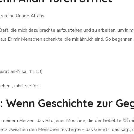
s reine Gnade Allahs:
Kraft, die mich dazu brachte aufzustehen und zu arbeiten, um in
 als Er mir Menschen schenkte, die mir ähnlich sind. So begannen
urat an-Nisa, 4:113)
hen”, fährt sie fort.
: Wenn Geschichte zur Ge
 Bild jener Moschee, die der Geliebte ﷺ mit seinen eigenen edlen Händen errichtete, und
Gesetz zwischen den Menschen festlegte – das Gesetz, das sagt,