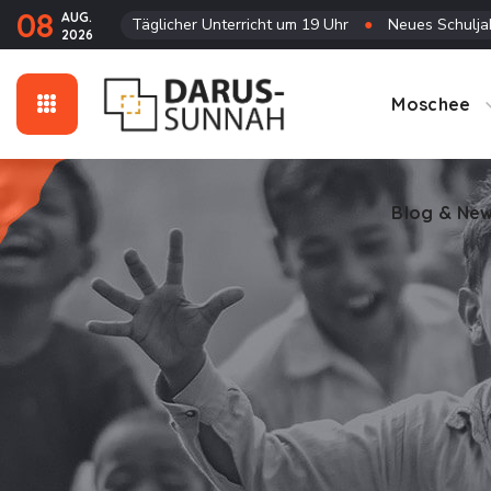
08
AUG.
Täglicher Unterricht um 19 Uhr
●
Neues Schuljah
2026
Blog & Ne
Moschee
Blog & Ne