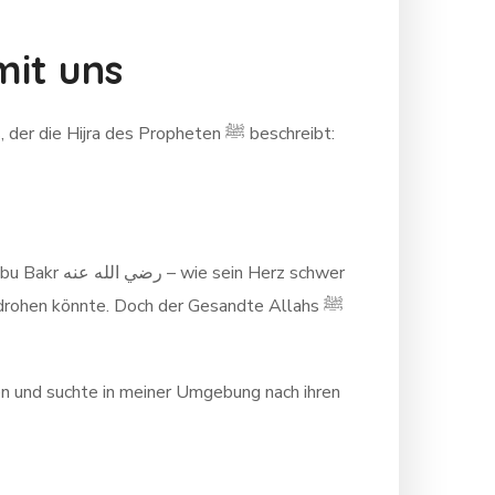
mit uns
In diesen dunkelsten Momenten der Einsamkeit fand die Schwester Trost in den Worten Allahs – in jenem Vers, der die Hijra des Propheten ﷺ beschreibt:
edrohen könnte. Doch der Gesandte Allahs ﷺ
en und suchte in meiner Umgebung nach ihren