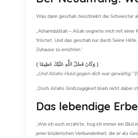
Was dann geschah, beschreibt die Schwester al
„Alhamdulillah – Allah segnete mich mit einer 
tröstet. Und das geschah nur durch Seine Hilfe,
Zuhause zu errichten.”
{ وَكَانَ فَضْلُ اللَّهِ عَلَيْكَ عَظِيمًا }
„Und Allahs Huld gegen dich war gewaltig.”
(S
„Doch Allahs Großzügigkeit blieb nicht dabei ste
Das lebendige Erbe
„Wie ich euch erzählte, trug ich immer ein Bild in meinem Herzen: das
jener brüderlichen Verbundenheit, die er als 