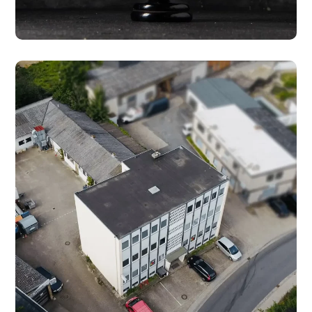
#MUSALLA
Norderstedt: Wie alles
begann
#AUTONOM
#MUSALLA
#SCHULE
#ZENTREN