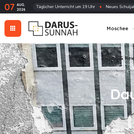
07
AUG.
Täglicher Unterricht um 19 Uhr
●
Neues Schuljah
2026
Blog & Ne
Moschee
Blog & Ne
Dau