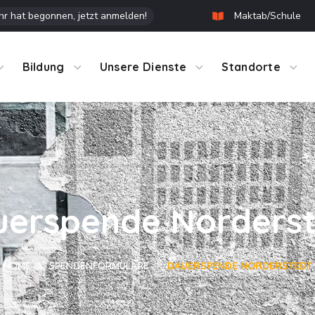
r hat begonnen, jetzt anmelden!
Maktab/Schule
ws
Bildung
Unsere Dienste
Standorte
ws
erspende Norders
HOME
SPENDENFORMULARE
DAUERSPENDE NORDERSTEDT