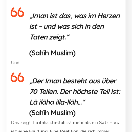
„Iman ist das, was im Herzen
ist – und was sich in den
Taten zeigt.“
(Sahīh Muslim)
Und:
„Der Iman besteht aus über
70 Teilen. Der höchste Teil ist:
Lā ilāha illa-llāh…“
(Sahīh Muslim)
Das zeigt: Lā ilāha illa-llāh ist mehr als ein Satz –
es
ist eine Haltung
. Eine Reaktion, die sich immer