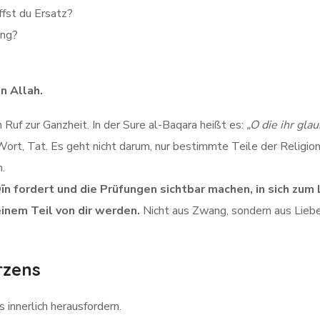
fst du Ersatz?
ung?
n Allah.
in Ruf zur Ganzheit. In der Sure al-Baqara heißt es:
„O die ihr gla
 Wort, Tat. Es geht nicht darum, nur bestimmte Teile der Religion
n.
Dīn fordert und die Prüfungen sichtbar machen, in sich zu
einem Teil von dir werden.
Nicht aus Zwang, sondern aus Lieb
rzens
 innerlich herausfordern.