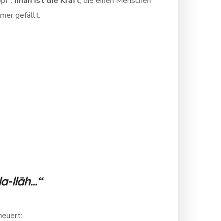
opf“.
Iman ist die Kraft
, die einen Menschen
mer gefällt.
la-llāh…“
neuert: