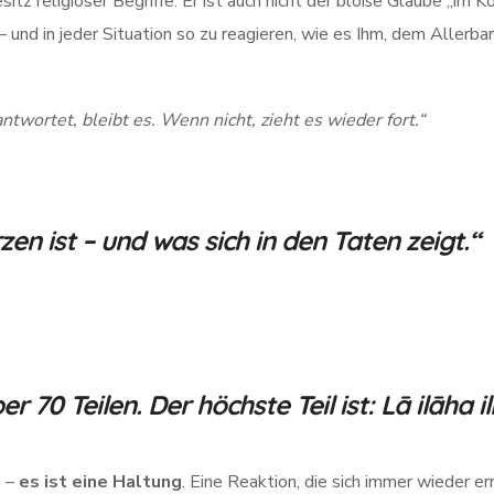
esitz religiöser Begriffe. Er ist auch nicht der bloße Glaube „im K
und in jeder Situation so zu reagieren, wie es Ihm, dem Allerbar
twortet, bleibt es. Wenn nicht, zieht es wieder fort.“
zen ist – und was sich in den Taten zeigt.“
 70 Teilen. Der höchste Teil ist: Lā ilāha il
z –
es ist eine Haltung
. Eine Reaktion, die sich immer wieder er