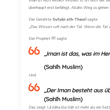
Iman ist nicht einfach Wissen. Er ist nicht der B
überhaupt erst befähigt, Allahs Weg zu gehen – 
Der Gelehrte
Sufyān ath-Thaurī
sagte:
„Das Wissen ruft nach der Tat. Wenn die Tat an
Der Prophet ﷺ sagte:
„Iman ist das, was im Her
(Sahīh Muslim)
Und:
„Der Iman besteht aus über
(Sahīh Muslim)
Das zeigt: Lā ilāha illa-llāh ist mehr als ein Sat