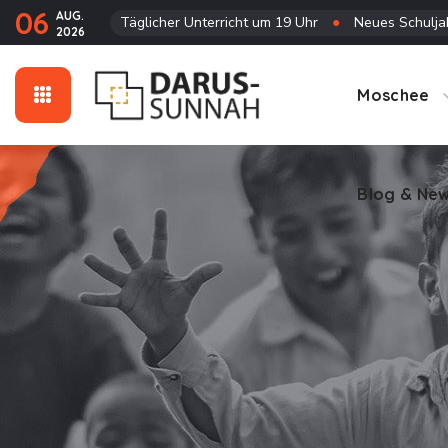
06
AUG.
Täglicher Unterricht um 19 Uhr
●
Neues Schuljah
2026
Blog & Ne
Moschee
Blog & Ne